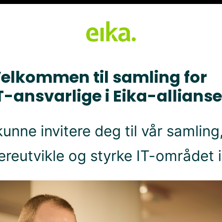
elkommen til samling for
T-ansvarlige i Eika-allians
kunne invitere deg til vår samli
ereutvikle og styrke IT-området i