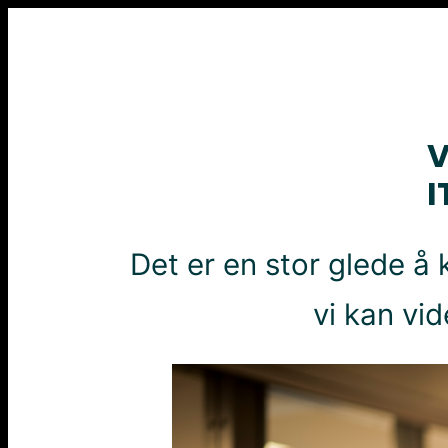
Skip
to
content
V
I
Det er en stor glede å 
vi kan vid