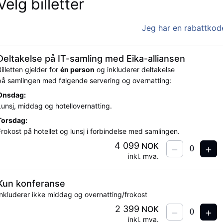
Velg billetter
Jeg har en rabattkod
Deltakelse på IT-samling med Eika-alliansen
Billetten gjelder for
én person
og inkluderer deltakelse
på samlingen med følgende servering og overnatting:
Onsdag:
Lunsj, middag og hotellovernatting.
Torsdag:
Frokost på hotellet og lunsj i forbindelse med samlingen.
4 099
NOK
inkl. mva.
Kun konferanse
Inkluderer ikke middag og overnatting/frokost
2 399
NOK
inkl. mva.